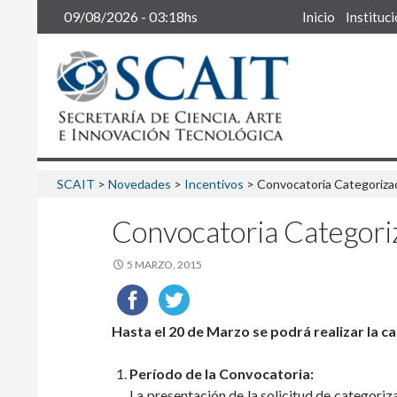
Buscar
09/08/2026 - 03:18hs
Inicio
Instituc
SCAIT
>
Novedades
>
Incentivos
>
Convocatoria Categoriza
Convocatoria Categori
5 MARZO, 2015
Hasta el 20 de Marzo se podrá realizar la c
Período de la Convocatoria:
La presentación de la solicitud de categoriz