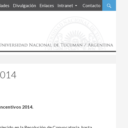
ades
Divulgación
Enlaces
Intranet
Contacto
2014
 Incentivos 2014.
ablecido en la Resolución de Convocatoria, hasta