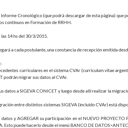
 un Informe Cronológico (que podrá descargar de esta página) que p
s años continuos en Formación de RRHH.
 las 14 hs del 30/3/2015.
egará a cada postulante, una constancia de recepción emitida desd
:
cedentes curriculares en el sistema CVAr (curriculum vitae argen
 podrán migrar sus datos al CVAr.
s datos a SIGEVA CONICET y luego desde allí realizar la migrac
gración entre distintos sistemas SIGEVA (incluido CVAr) está dispon
sus datos y AGREGAR su participación en el NUEVO PROYECTO 
u SIGEVA. Esto puede hacerlo desde el menú BANCO DE DATOS