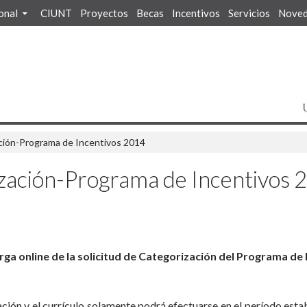
ional
CIUNT
Proyectos
Becas
Incentivos
Servicios
Noved
ción-Programa de Incentivos 2014
zación-Programa de Incentivos 
arga online de la solicitud de Categorización del Programa de
ación y el currículo solamente podrá efectuarse en el período est