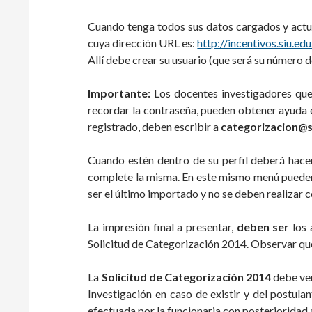
Cuando tenga todos sus datos cargados y actua
cuya dirección URL es:
http://incentivos.siu.ed
Allí debe crear su usuario (que será su número
Importante:
Los docentes investigadores que
recordar la contraseña, pueden obtener ayuda e
registrado, deben escribir a
categorizacion@s
Cuando estén dentro de su perfil deberá hace
complete la misma. En este mismo menú pueden 
ser el último importado y no se deben realizar
La impresión final a presentar,
deben ser
los 
Solicitud de Categorización 2014. Observar que
La
Solicitud de Categorización 2014
debe ven
Investigación en caso de existir y del postulan
efectuada por la funcionaria con posterioridad a