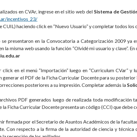
lizados en CVAr, ingrese en el sitio web del
Sistema de Gestió
u.ar/incentivos_23/
 de CUIL) haciendo click en “Nuevo Usuario” y completar todos los
 se presentaron en la Convocatoria a Categorización 2009 ya e
n la misma web usando la función “Olvidé mi usuario y clave”. En
iu.edu.ar
r click en el menú “Importación” luego en “Curriculum CVar” y l
generar el PDF de la Ficha Curricular Docente para su posterior
 correcciones posteriores a su impresión. Completar además la
Soli
archivos PDF generados luego de realizada toda modificación ta
 la Ficha Curricular Docente presenta un código (CCI) que debe coi
ir firmada por el Secretario de Asuntos Académicos de la facultad
te. Con respecto a la firma de la autoridad de ciencia y técnica 
 la recepción de los anillados.