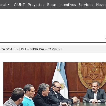
ional
CIUNT
Proyectos
Becas
Incentivos
Servicios
Noved
A SCAIT – UNT – SIPROSA – CONICET