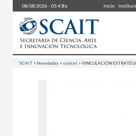
Buscar
08/08/2026 - 05:43hs
Inicio
Instituc
SCAIT
>
Novedades
>
conicet
>
VINCULACIÓN ESTRATÉGIC