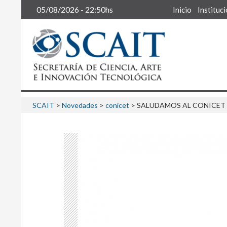
Buscar
05/08/2026 - 22:50hs
Inicio
Instituc
SCAIT
>
Novedades
>
conicet
>
SALUDAMOS AL CONICET E