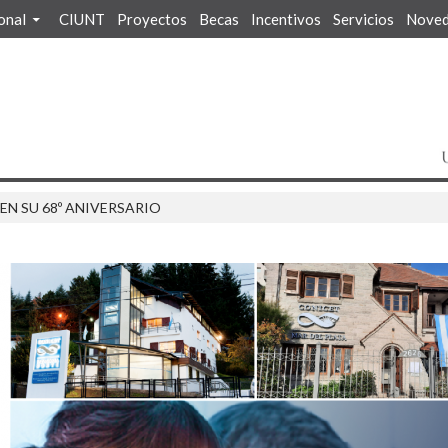
ional
CIUNT
Proyectos
Becas
Incentivos
Servicios
Noved
N SU 68º ANIVERSARIO