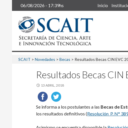
Buscar
06/08/2026 - 17:39hs
Inicio
Instituc
SCAIT
>
Novedades
>
Becas
>
Resultados Becas CIN EVC 2
Resultados Becas CIN
13 ABRIL, 2018
Se informa a los postulantes a las
Becas de Est
los resultados definitivos (
Resolución P. N° 38
Asimismo se encuentra disponible la
Resolució