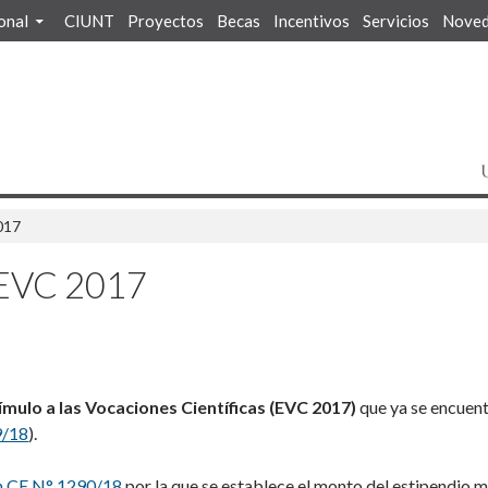
ional
CIUNT
Proyectos
Becas
Incentivos
Servicios
Noved
017
 EVC 2017
ímulo a las Vocaciones Científicas (EVC 2017)
que ya se encuent
9/18
).
n CE N° 1290/18
por la que se establece el monto del estipendio m