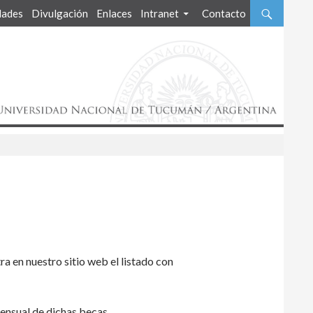
ades
Divulgación
Enlaces
Intranet
Contacto
ra en nuestro sitio web el listado con
ensual de dichas becas.