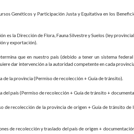
rsos Genéticos y Participación Justa y Equitativa en los Benefici
ón es la Dirección de Flora, Fauna Silvestre y Suelos (ley provinci
ión y exportación).
termina que en nuestro país (debido a tener un sistema federal
equiere dar intervención a la autoridad competente en cada provinci
ra de la provincia (Permiso de recolección + Guía de tránsito).
uera del país (Permiso de recolección + Guía de tránsito + document
o de recolección de la provincia de origen + Guía de tránsito de l
ones de recolección y traslado del país de origen + documentación 