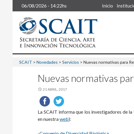
Buscar
06/08/2026 - 14:22hs
Inicio
Instituc
SCAIT
>
Novedades
>
Servicios
>
Nuevas normativas para Re
Nuevas normativas par
21 ABRIL, 2017
La SCAIT informa que los investigadores de la
en nuestra
web
):
-
Convenio de Diversidad Biológica