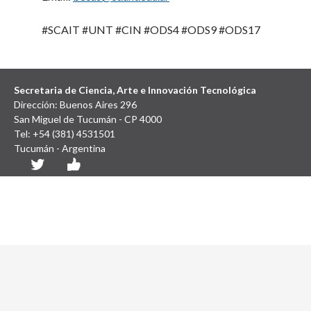
#SCAIT #UNT #CIN #ODS4 #ODS9 #ODS17
Secretaria de Ciencia, Arte e Innovación Tecnológica
Dirección: Buenos Aires 296
San Miguel de Tucumán - CP 4000
Tel: +54 (381) 4531501
Tucumán - Argentina
Diseño y Desarrollo Web: SCAIT UNT