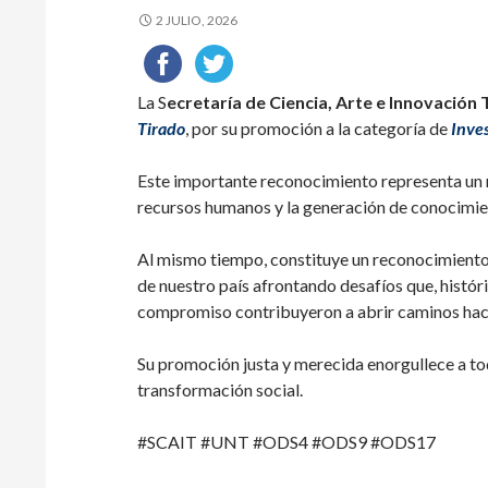
2 JULIO, 2026
La S
ecretaría de Ciencia, Arte e Innovación
Tirado
, por su promoción a la categoría de
Inve
Este importante reconocimiento representa un nu
recursos humanos y la generación de conocimie
Al mismo tiempo, constituye un reconocimiento a
de nuestro país afrontando desafíos que, histór
compromiso contribuyeron a abrir caminos hacia
Su promoción justa y merecida enorgullece a tod
transformación social.
#SCAIT #UNT #ODS4 #ODS9 #ODS17