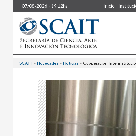
Buscar
07/08/2026 - 19:12hs
Inicio
Instituc
SCAIT
>
Novedades
>
Noticias
>
Cooperación Interinstitucio