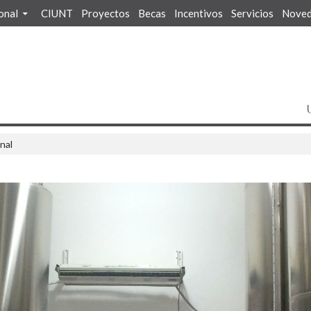
ional
CIUNT
Proyectos
Becas
Incentivos
Servicios
Noved
nal