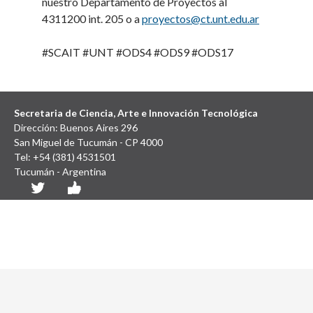
nuestro Departamento de Proyectos al
4311200 int. 205 o a
proyectos@ct.unt.edu.ar
#SCAIT #UNT #ODS4 #ODS9 #ODS17
Secretaria de Ciencia, Arte e Innovación Tecnológica
Dirección: Buenos Aires 296
San Miguel de Tucumán - CP 4000
Tel: +54 (381) 4531501
Tucumán - Argentina
Diseño y Desarrollo Web: SCAIT UNT