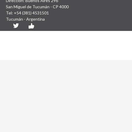
Dirección: Buenos Aires 296
San Miguel de Tucumán - CP 4000
Tel: +54 (381) 4531501
Tucumán - Argentina
Diseño y Desarrollo Web: SCAIT UNT