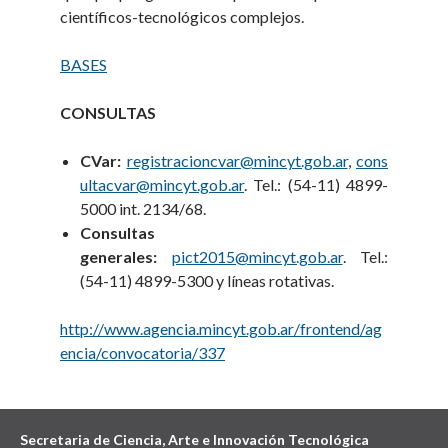
científicos-tecnológicos complejos.
BASES
CONSULTAS
CVar:
registracioncvar@mincyt.gob.ar
,
cons
ultacvar@mincyt.gob.ar
. Tel.: (54-11) 4899-
5000 int. 2134/68.
Consultas
generales:
pict2015@mincyt.gob.ar
. Tel.:
(54-11) 4899-5300 y líneas rotativas.
http://www.agencia.mincyt.gob.ar/frontend/ag
encia/convocatoria/337
Secretaria de Ciencia, Arte e Innovación Tecnológica