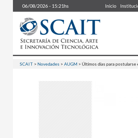
Buscar
06/08/2026 - 15:21hs
Inicio
Instituc
SCAIT
>
Novedades
>
AUGM
>
Últimos días para postularse