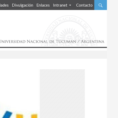
ades
Divulgación
Enlaces
Intranet
Contacto