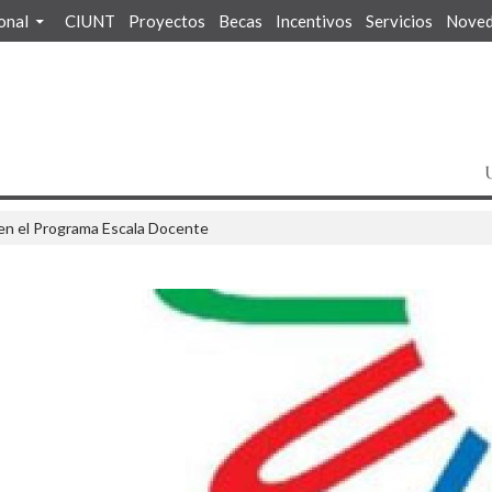
ional
CIUNT
Proyectos
Becas
Incentivos
Servicios
Noved
 en el Programa Escala Docente