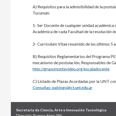
A) Requisitos para la admisibilidad de la postu
Tucumán:
1- Ser Docente de cualquier unidad académica d
Académica de cada Facultad de la resolución do
2- Currículum Vítae resumido de los últimos 5 a
B) Requisitos Reglamentarios del Programa PE
mecanismo de postulación, Responsables de Ges
http://grupomontevideo.org/escaladocente
C) Listado de Plazas Acordadas por la UNT con 
Consultas: pablogo@ct.unt.edu.ar
Secretaria de Ciencia, Arte e Innovación Tecnológica
Dirección: Buenos Aires 296