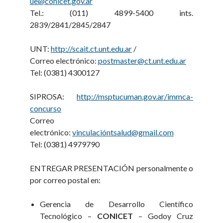
ue@conicet.gov.ar
Tel.: (011) 4899-5400 ints.
2839/2841/2845/2847
UNT:
http://scait.ct.unt.edu.ar
/
Correo electrónico:
postmaster@ct.unt.edu.ar
Tel: (0381) 4300127
SIPROSA:
http://msptucuman.gov.ar/immca-
concurso
Correo
electrónico:
vinculacióntsalud@gmail.com
Tel: (0381) 4979790
ENTREGAR PRESENTACIÓN personalmente o
por correo postal en:
Gerencia de Desarrollo Científico
Tecnológico –
CONICET
– Godoy Cruz