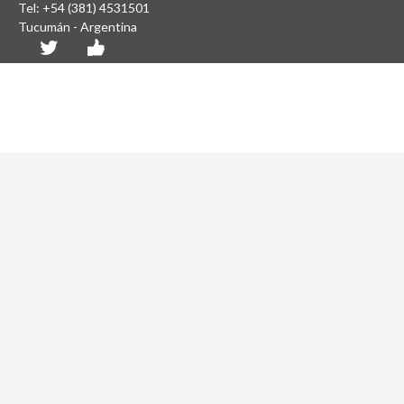
Tel: +54 (381) 4531501
Tucumán - Argentina
Diseño y Desarrollo Web: SCAIT UNT