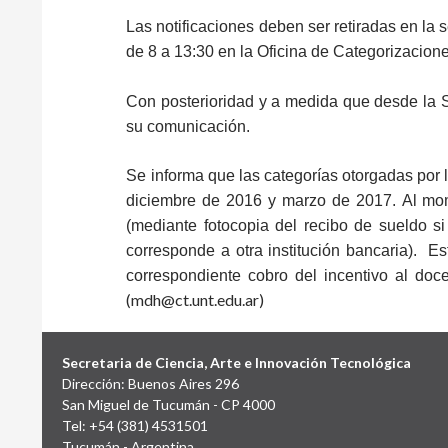
Las notificaciones deben ser retiradas en la 
de 8 a 13:30 en la
Oficina de Categorizacion
Con posterioridad y a medida que desde la S
su comunicación.
Se informa que las categorías otorgadas por l
diciembre de 2016 y marzo de 2017.
Al mom
(mediante fotocopia del recibo de sueldo s
corresponde a otra institución bancaria). Es
correspondiente cobro del incentivo al doce
(
mdh@ct.unt.edu.ar
)
Secretaria de Ciencia, Arte e Innovación Tecnológica
Dirección: Buenos Aires 296
San Miguel de Tucumán - CP 4000
Tel: +54 (381) 4531501
Tucumán - Argentina