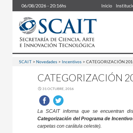
Buscar
06/08/2026 - 20:16hs
Inicio
Instituc
SCAIT
>
Novedades
>
Incentivos
>
CATEGORIZACIÓN 2014: 1
CATEGORIZACIÓN 2014:
31 OCTUBRE, 2016
La SCAIT informa que se encuentran dis
Categorización del Programa de Incentivo
carpetas con carátula celeste).