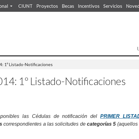
ional
CIUNT
Proyectos
Becas
Incentivos
Servicios
Noved
º Listado-Notificaciones
 1º Listado-Notificaciones
ponibles las Cédulas de notificación del
PRIMER LISTA
s
correspondientes a las solicitudes de
categorías 5
(aquellos 