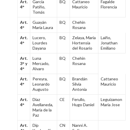
Art.
García
BQ
Cattaneo
Fagalde
4°
Patiño,
Mauricio
Florencia
Tomás
Art.
Guayán
BQ
Chehin
4°
María Laura
Rosana
Art.
Lucero,
BQ
Zelaya, María
Laiño,
4°
Lourdes
Hortensia
Jonathan
Dayana
del Rosario
Emiliano
Art.
Luna
BQ
Chehin
3° y
Mercado,
Rosana
4°
Alvaro
Art.
Pereyra,
BQ
Brandán
Cattaneo
4°
Leonardo
Silvia
Mauricio
Augusto
Antonia
Art.
Díaz
CE
Ferullo,
Leguizamon
4°
Avellaneda,
Hugo Daniel
Maria Jose
María de la
Paz
Art.
Dip
CN
Nanni A.