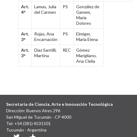
Art.
Lamas, Julia
PS
González de
4°
del Carmen
Ganem,
María
Dolores
Art.
Rojas, Ana
PS
Elmiger,
3°
Encarnación
María Elena
Art.
Diaz Santilli,
REC
Gómez
3°
Martina
Marigliano,
Ana Clelia
Secretaria de Ciencia, Arte e Innovación Tecnológica
Dirección: Buenos Aires 296
San Miguel de Tucumán - CP 4000
Tel: +54 (381) 4531501
Tucumán - Argentina