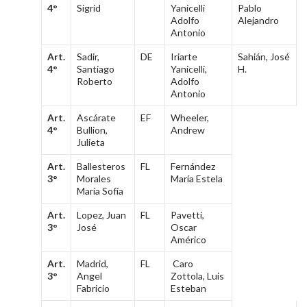
4°
Sigrid
Yanicelli
Pablo
Adolfo
Alejandro
Antonio
Art.
Sadir,
DE
Iriarte
Sahián, José
4°
Santiago
Yanicelli,
H.
Roberto
Adolfo
Antonio
Art.
Ascárate
EF
Wheeler,
4°
Bullion,
Andrew
Julieta
Art.
Ballesteros
FL
Fernández
3°
Morales
María Estela
María Sofía
Art.
Lopez, Juan
FL
Pavetti,
3°
José
Oscar
Américo
Art.
Madrid,
FL
Caro
3°
Angel
Zottola, Luis
Fabricio
Esteban