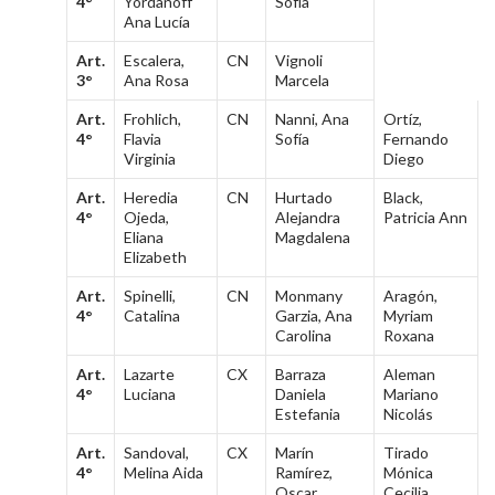
4°
Yordanoff
Sofía
Ana Lucía
Art.
Escalera,
CN
Vignoli
3°
Ana Rosa
Marcela
Art.
Frohlich,
CN
Nanni, Ana
Ortíz,
4°
Flavia
Sofía
Fernando
Virginia
Diego
Art.
Heredia
CN
Hurtado
Black,
4°
Ojeda,
Alejandra
Patricia Ann
Eliana
Magdalena
Elizabeth
Art.
Spinelli,
CN
Monmany
Aragón,
4°
Catalina
Garzia, Ana
Myriam
Carolina
Roxana
Art.
Lazarte
CX
Barraza
Aleman
4°
Luciana
Daniela
Mariano
Estefania
Nicolás
Art.
Sandoval,
CX
Marín
Tirado
4°
Melina Aida
Ramírez,
Mónica
Oscar
Cecilia