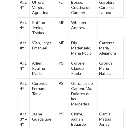
Art.
Utrera
FL
Bosso,
Garolera,
4°
Vargiu,
Cristina del
Carolina
Agustina
Carmen
Ivanna
Art.
Ruffino
ME
Wheleer
4°
Jenks,
Andrew
Tobias
Art.
Vian, Jorge
ME
Dip
Carreras
4°
Emanuel
Maderuelo,
María
María Rocío
Alejandra
Art.
Alfieri,
PS
Coronel
Gronda
4°
Paulina
Claudia
María
María
Paola
Natalia
Art.
Coronel,
PS
Gonzalez de
4°
Fernanda
Ganem, Ma.
Tania
Dolores de
las
Mercedes
Art.
Jaspe
PS
Chirre,
García,
3° y
Guadalupe
Adrián
Matías
4°
Eduardo
Jonás