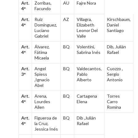
Art.
Zorribas,
AU
Fajre Nora
4°
Facundo
Art.
Ruiz
AZ
Villagra,
Kirschbaum,
4°
Dominguez,
Elizabeth
Daniel
Luciano
Leonor Del
Santiago
Gabriel
Valle
Art.
Álvarez,
BQ
Volentini,
Dib, Julián
4°
Fátima
Sabrina Inés
Rafael
Micaela
Art.
Angel
BQ
Valdecantos,
Cuozzo ,
3°
Spiess
Pablo
Sergio
,Ignacio
Alberto
Antonio
Abel
Art.
Arena,
BQ
Cartagena
Torres
4°
Lourdes
Elena
Carro
Ailen
Romina
Art.
Figueroa de
BQ
Dib ,Julián
4°
la Cruz,
Rafael
Jessica Inés