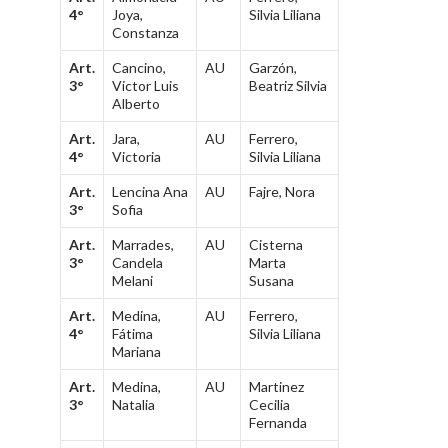
4°
Joya,
Silvia Liliana
Constanza
Art.
Cancino,
AU
Garzón,
3°
Victor Luis
Beatriz Silvia
Alberto
Art.
Jara,
AU
Ferrero,
4°
Victoria
Silvia Liliana
Art.
Lencina Ana
AU
Fajre, Nora
3°
Sofia
Art.
Marrades,
AU
Cisterna
3°
Candela
Marta
Melani
Susana
Art.
Medina,
AU
Ferrero,
4°
Fátima
Silvia Liliana
Mariana
Art.
Medina,
AU
Martinez
3°
Natalia
Cecilia
Fernanda