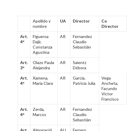
Apellido y
UA
Director
Co
nombre
Director
Art.
Figueroa
AR
Fernandez
4°
Dajir,
Claudio
Constanza
Sebastián
Agustina
Art.
Olazo Paula
AR
Saientz
3°
Alejandra
Débora
Art.
Xamena,
AR
García,
Vega
4°
María Clara
Patricia Julia
Ancheta,
Facundo
Víctor
Francisco
Art.
Zerda,
AR
Fernandez
4°
Marcos
Claudio
Sebastián
Art.
Almonacid
AU
Ferrero,