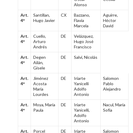
Alonso
Art.
Santillan,
CX
Bazzano,
Aguirre,
4°
Hugo Javier
Flavia
Héctor
Marcela
David
Art.
Cuello,
DE
Velázquez,
4°
Arturo
Hugo José
Andrés
Francisco
Art.
Degen
DE
Salvi, Nicolás
4°
Ailán,
Gisele
Art.
Jiménez
DE
Iriarte
Salomon
4°
Acosta
Yanicelli
Pablo
María
Adolfo
Alejandro
Lourdes
Antonio
Art.
Moya, María
DE
Iriarte
Nacul, María
4°
Paula
Yanicelli,
Sofía
Adolfo
Antonio
Art.
Porcel
DE
Iriarte
Salomon