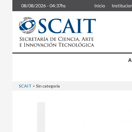
Buscar
08/08/2026 - 04:37hs
Inicio
Institucio
A
SCAIT
>
Sin categoría