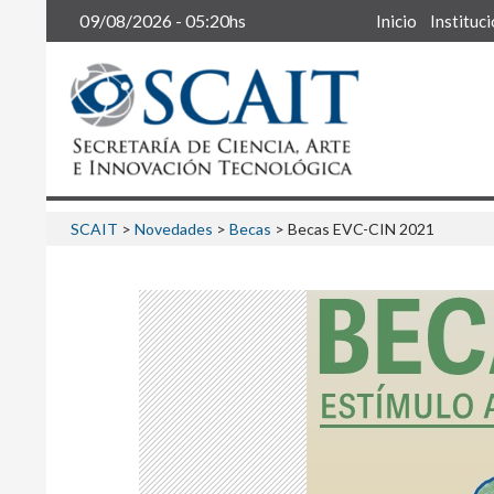
Buscar
09/08/2026 - 05:20hs
Inicio
Instituc
SCAIT
>
Novedades
>
Becas
>
Becas EVC-CIN 2021