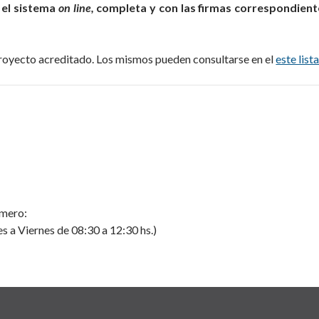
r el sistema
on line,
completa y con las firmas correspondient
proyecto acreditado. Los mismos pueden consultarse en el
este list
omero:
es
a V
iernes
de 08:30 a 12:30 hs.)