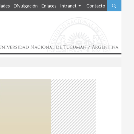
ades
Divulgación
Enlaces
Intranet
Contacto