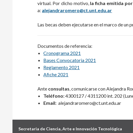
virtual. Por dicho motivo,
la ficha emitida po
a:
alejandraromero@ct.unt.edu.ar
Las becas deben ejecutarse en el marco de un 
Documentos de referencia:
Cronograma 2021
Bases Convocatoria 2021
Reglamento 2021
Afiche 2021
Ante
consultas
, comunicarse con Alejandra R
Teléfono:
4300127 / 4311200 int. 202 (L
un
Email:
alejandraromero@ct.unt.edu.ar
Secretaria de Ciencia, Arte e Innovación Tecnológica