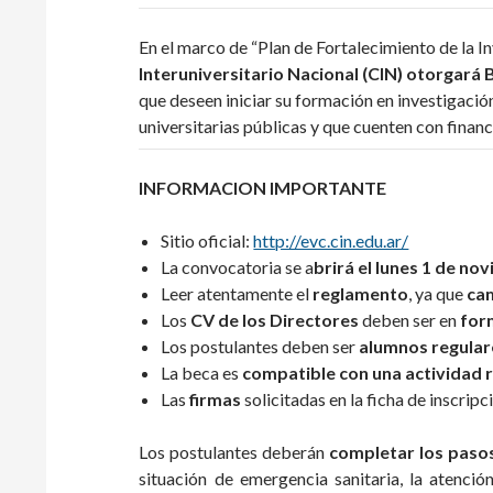
En el marco de “Plan de Fortalecimiento de la In
Interuniversitario Nacional (CIN) otorgará 
que deseen iniciar su formación en investigació
universitarias públicas y que cuenten con financi
INFORMACION IMPORTANTE
Sitio oficial:
http://evc.cin.edu.ar/
La convocatoria se a
brirá el
lunes
1 de no
Leer atentamente el
reglamento
, ya que
cam
Los
CV de los Directores
deben ser en
for
Los postulantes deben ser
alumnos regular
La beca es
compatible con una actividad 
Las
firmas
solicitadas en la ficha de inscrip
Los postulantes deberán
completar los pasos 
situación de emergencia sanitaria, la atenci