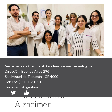
Investigan un
Secretaria de Ciencia, Arte e Innovación Tecnológica
Dirección: Buenos Aires 296
antibiótico que podría
San Miguel de Tucumán - CP 4000
Tel: +54 (381) 4531501
ayudar en el
Tucumán - Argentina
tratamiento del
Alzheimer